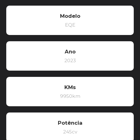
Modelo
EQE
Ano
2023
KMs
9950km
Potência
245cv