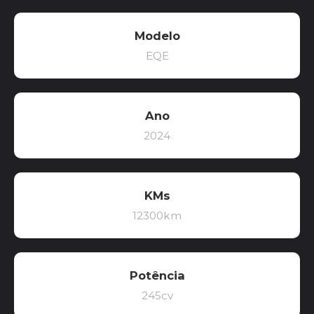
Modelo
EQE
Ano
2024
KMs
12300km
Potência
245cv