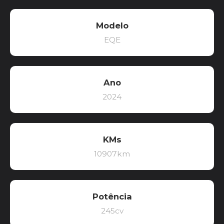
Modelo
EQE
Ano
2024
KMs
10907km
Potência
245cv