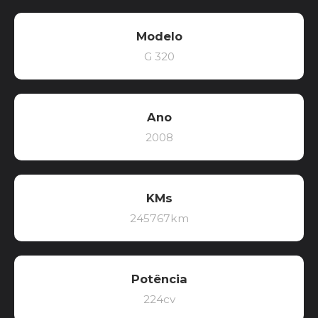
Modelo
G 320
Ano
2008
KMs
245767km
Potência
224cv