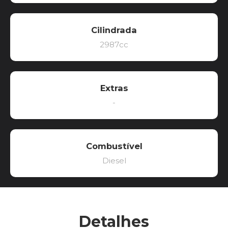
Cilindrada
2987cc
Extras
-
Combustível
Diesel
Detalhes