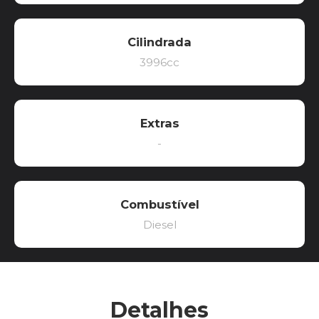
Cilindrada
3996cc
Extras
-
Combustível
Diesel
Detalhes