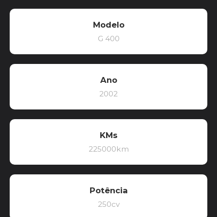
Modelo
G 400
Ano
2002
KMs
225000km
Potência
250cv