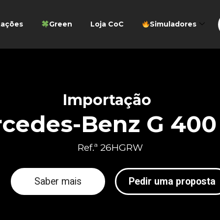
tações
Green
Loja CoC
Simuladores
Importação
cedes-Benz G 400
Ref.ª 26HGRW
Saber mais
Pedir uma proposta