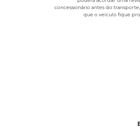
poderá acordar uma revi
concessionário antes do transporte, 
que o veículo fique pr