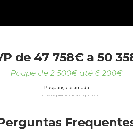
P de 47 758€ a 50 3
Poupe de 2 500€ até 6 200€
Poupança estimada
(contacte-nos para receber a sua proposta)
Perguntas Frequente