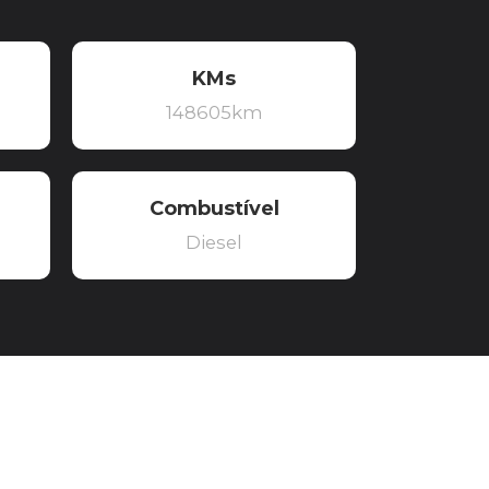
KMs
148605km
Combustível
Diesel