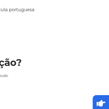
ícula portuguesa
ção?
culo.