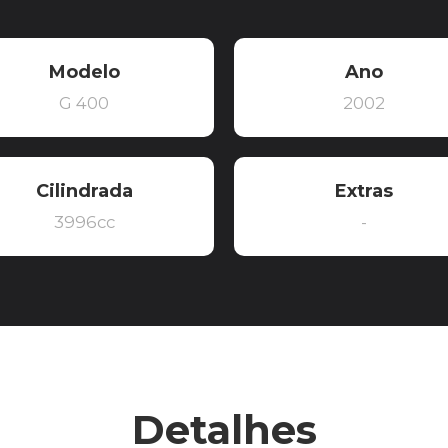
Modelo
Ano
G 400
2002
Cilindrada
Extras
3996cc
-
Detalhes