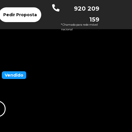
920 209
Pedir Proposta
159
* Chamada para rede móvel
nacional
Vendido