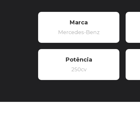
Marca
Mercedes-Benz
Potência
250cv