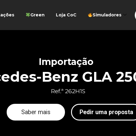
tações
Green
Loja CoC
Simuladores
Importação
edes-Benz GLA 25
Ref.ª 262H1S
Saber mais
Pedir uma proposta