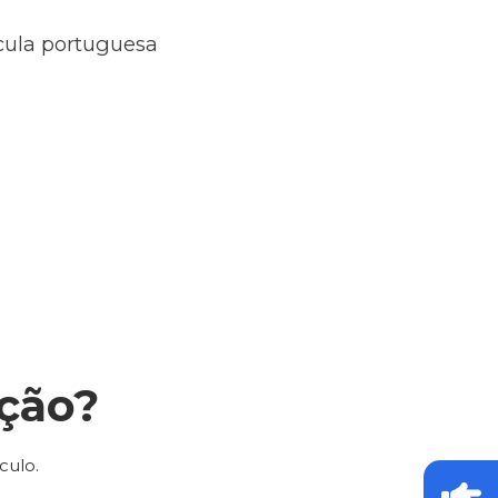
ícula portuguesa
ção?
culo.