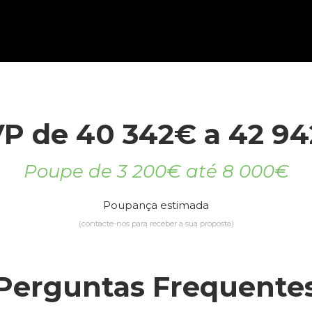
P de 40 342€ a 42 9
Poupe de 3 200€ até 8 000€
Poupança estimada
(contacte-nos para receber a sua proposta)
Perguntas Frequente