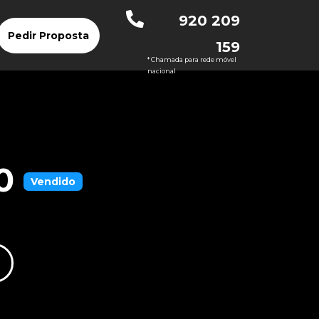
920 209
Pedir Proposta
159
* Chamada para rede móvel
nacional
0
Vendido