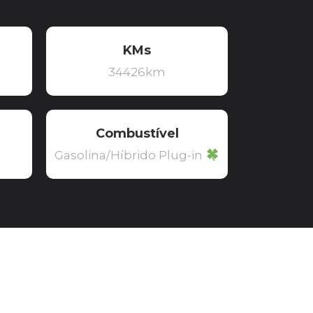
KMs
34426km
Combustível
Gasolina/Híbrido Plug-in