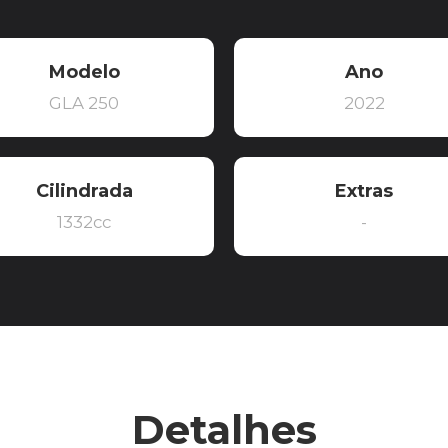
Modelo
Ano
GLA 250
2022
Cilindrada
Extras
1332cc
-
Detalhes