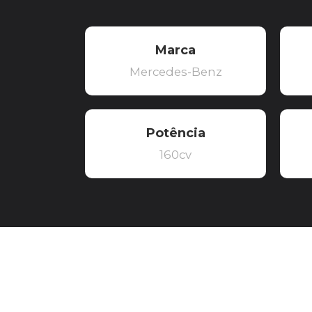
Marca
Mercedes-Benz
Potência
160cv