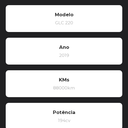
Modelo
GLC 220
Ano
2019
KMs
88000km
Potência
194cv