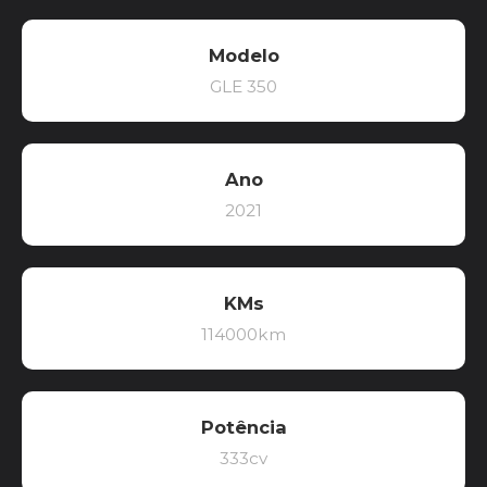
Modelo
GLE 350
Ano
2021
KMs
114000km
Potência
333cv