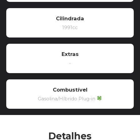
Cilindrada
1991cc
Extras
-
Combustível
Gasolina/Híbrido Plug-in
Detalhes