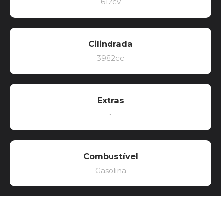
612cv
Cilindrada
3982cc
Extras
-
Combustível
Gasolina