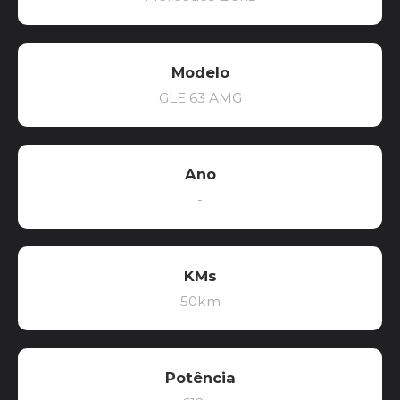
Modelo
GLE 63 AMG
Ano
-
KMs
50km
Potência