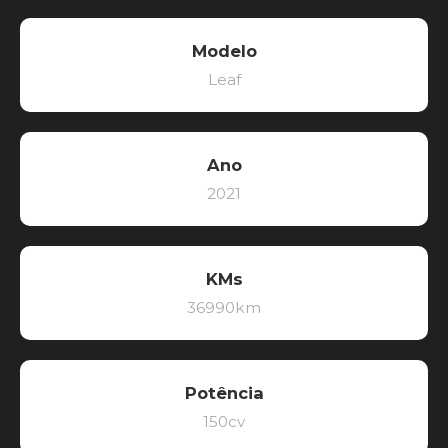
Modelo
Leaf
Ano
2021
KMs
36990km
Potência
150cv