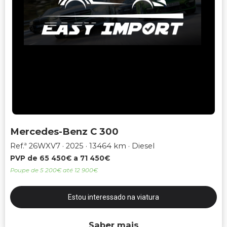
Mercedes-Benz C 300
Ref.ª 26WXV7
2025
13464 km
Diesel
PVP de 65 450€ a 71 450€
Poupe de 5 200€ até 12 900€
Estou interessado na viatura
Saber mais