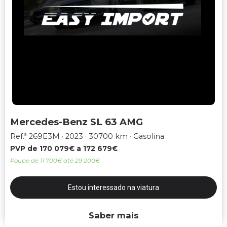
Mercedes-Benz SL 63 AMG
Ref.ª 269E3M
2023
30700 km
Gasolina
PVP de 170 079€ a 172 679€
Poupe de 11 700€ até 29 200€
Estou interessado na viatura
Saber mais