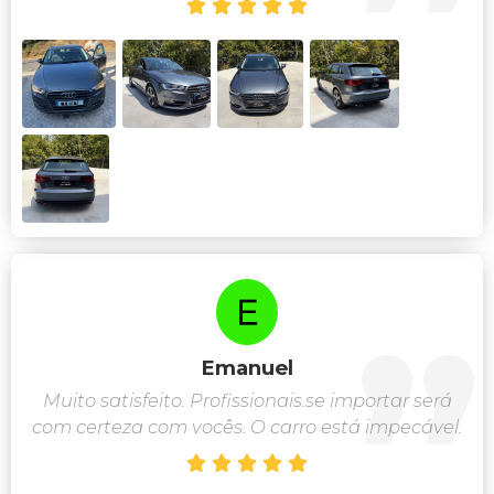





Emanuel
Muito satisfeito. Profissionais.se importar será
com certeza com vocês. O carro está impecável.




