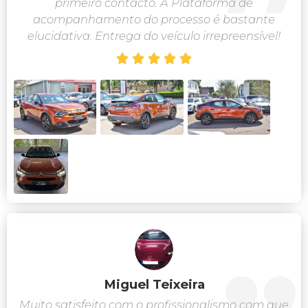
primeiro contacto. A Plataforma de
acompanhamento do processo é bastante
elucidativa. Entrega do veículo irrepreensível!





Miguel Teixeira
Muito satisfeito com o profissionalismo com que