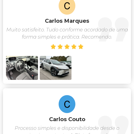
Carlos Marques
Muito satisfeito. Tudo conforme acordado de uma
forma simples e prática. Recomendo.





Carlos Couto
Processo simples e disponibilidade desde o