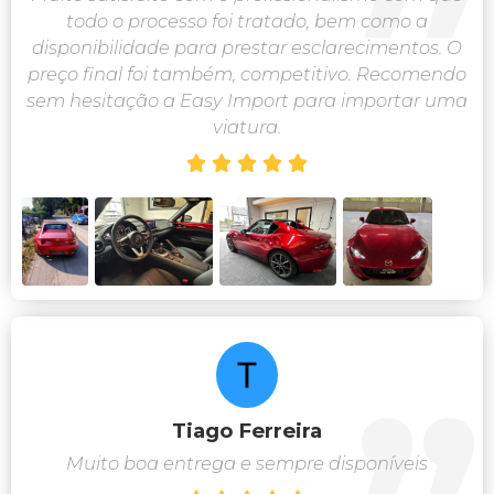
todo o processo foi tratado, bem como a
disponibilidade para prestar esclarecimentos. O
preço final foi também, competitivo. Recomendo
sem hesitação a Easy Import para importar uma
viatura.





Tiago Ferreira
Muito boa entrega e sempre disponíveis