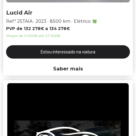
Lucid Air
Ref.ª 25TAIA
2023
8500 km
Elétrico
PVP de 132 278€ a 134 278€
Poupe de 11 000€ até 27 500€
Estou interessado na viatura
Saber mais