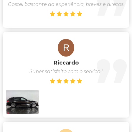
Gostei bastante da experiência, breves e diretos.





Riccardo
Super satisfeito com o serviço!!




