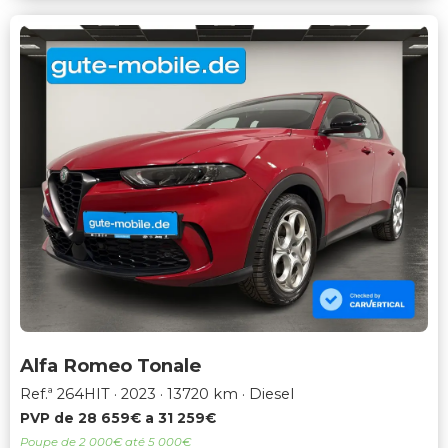
Alfa Romeo Tonale
Ref.ª 264HIT
2023
13720 km
Diesel
PVP de 28 659€ a 31 259€
Poupe de 2 000€ até 5 000€