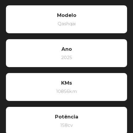
Modelo
Qashqai
Ano
2025
KMs
10856km
Potência
158cv