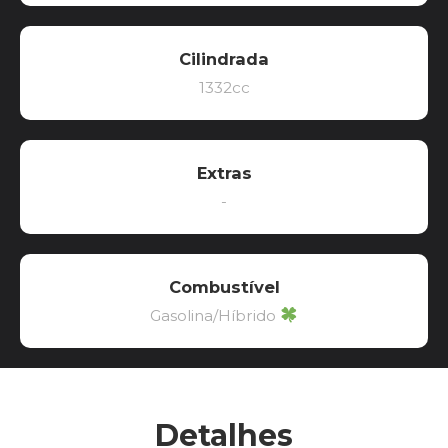
Cilindrada
1332cc
Extras
-
Combustível
Gasolina/Híbrido
Detalhes