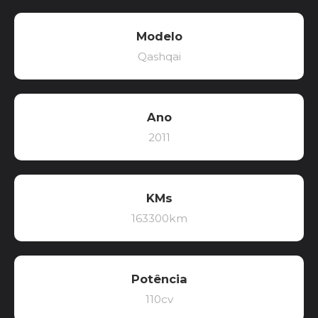
Modelo
Qashqai
Ano
2011
KMs
163300km
Potência
110cv