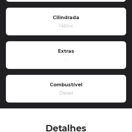
Cilindrada
1461cc
Extras
-
Combustível
Diesel
Detalhes