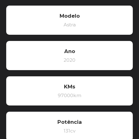
Modelo
Astra
Ano
2020
KMs
97000km
Potência
131cv