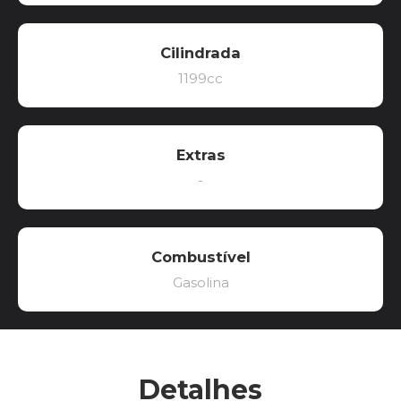
Cilindrada
1199cc
Extras
-
Combustível
Gasolina
Detalhes