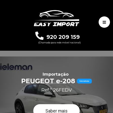
920 209 159
(Chamada para rede móvel nacional)
Importação
PEUGEOT e-208
Vendido
Ref.ª 26FEDV
Saber mais