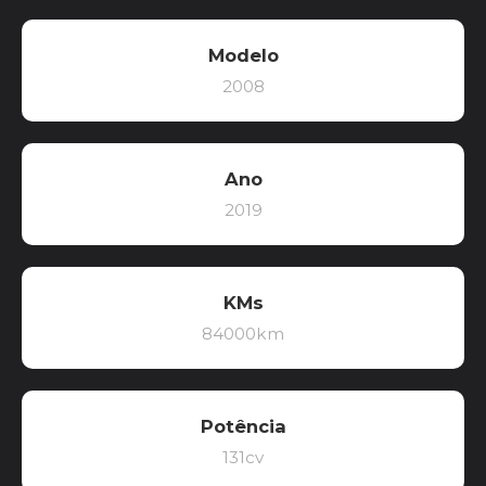
Modelo
2008
Ano
2019
KMs
84000km
Potência
131cv