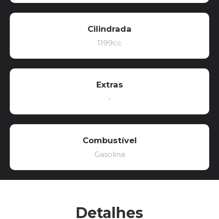
Cilindrada
1199cc
Extras
-
Combustível
Gasolina
Detalhes