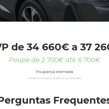
P de 34 660€ a 37 2
Poupe de 2 700€ até 6 700€
Poupança estimada
(contacte-nos para receber a sua proposta)
Perguntas Frequente