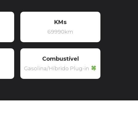
KMs
69990km
Combustível
Gasolina/Híbrido Plug-in