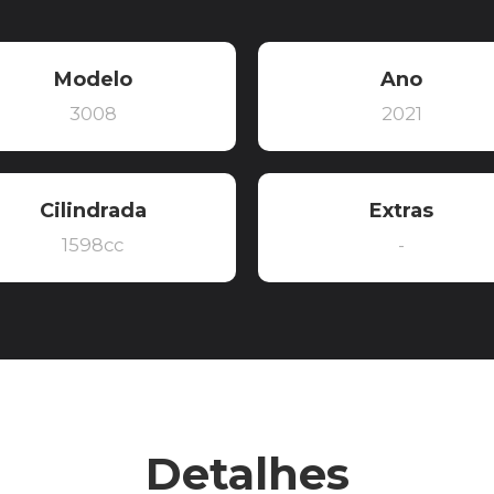
Modelo
Ano
3008
2021
Cilindrada
Extras
1598cc
-
Detalhes