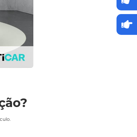
ção?
culo.