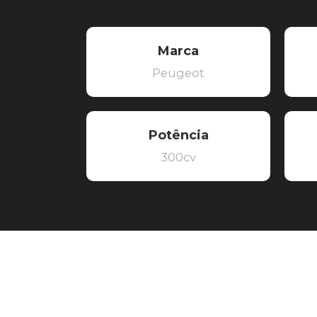
Marca
Peugeot
Potência
300cv