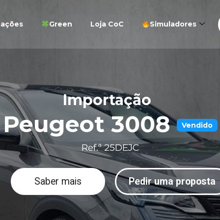
tações
Green
Loja CoC
Simuladores
Importação
Peugeot 3008
Vendido
Ref.ª 25DEJC
Saber mais
Pedir uma proposta