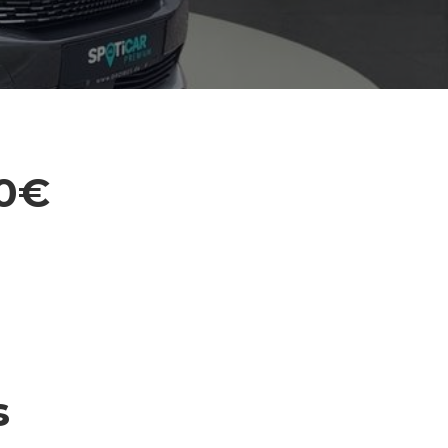
60€
s