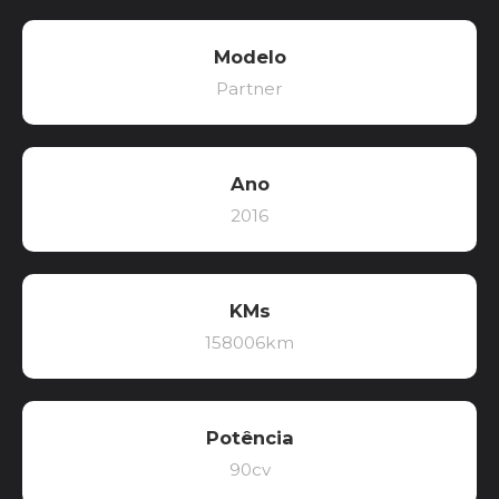
Modelo
Partner
Ano
2016
KMs
158006km
Potência
90cv