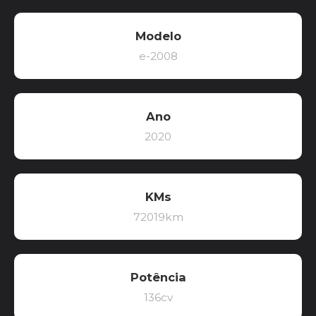
Modelo
e-2008
Ano
2020
KMs
72019km
Potência
136cv