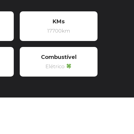
KMs
17700km
Combustível
Elétrico