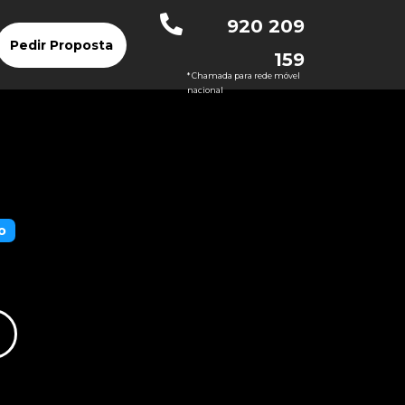
920 209
Pedir Proposta
159
* Chamada para rede móvel
nacional
o