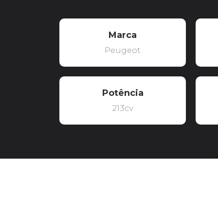
Marca
Peugeot
Potência
213cv