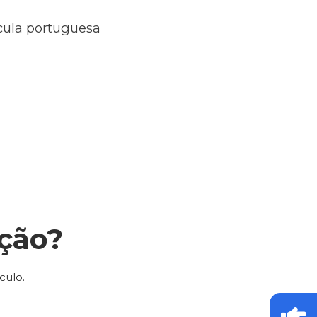
ícula portuguesa
ção?
culo.