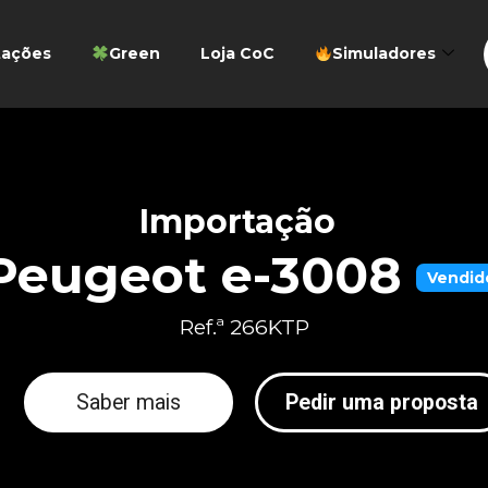
tações
Green
Loja CoC
Simuladores
Importação
Peugeot e-3008
Vendid
Ref.ª 266KTP
Saber mais
Pedir uma proposta