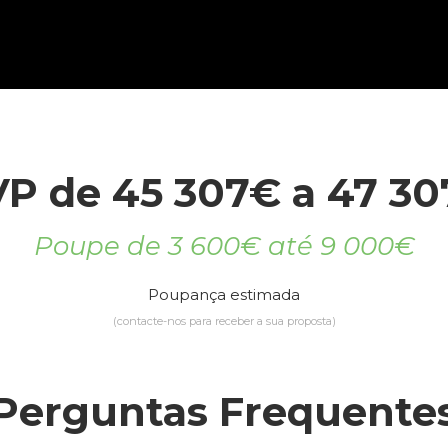
P de 45 307€ a 47 3
Poupe de 3 600€ até 9 000€
Poupança estimada
(contacte-nos para receber a sua proposta)
Perguntas Frequente