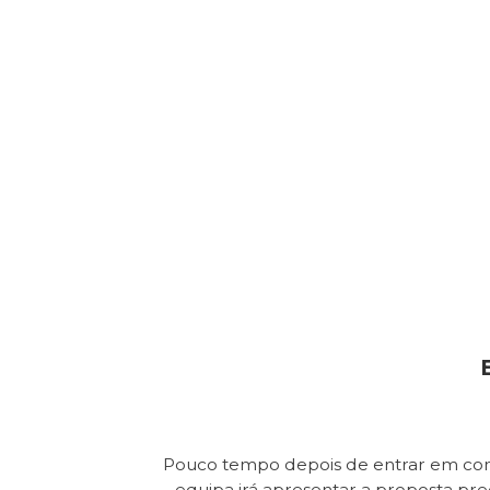
Pouco tempo depois de entrar em con
equipa irá apresentar a proposta pr