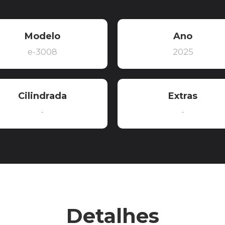
Modelo
Ano
e-3008
2025
Cilindrada
Extras
-
-
Detalhes