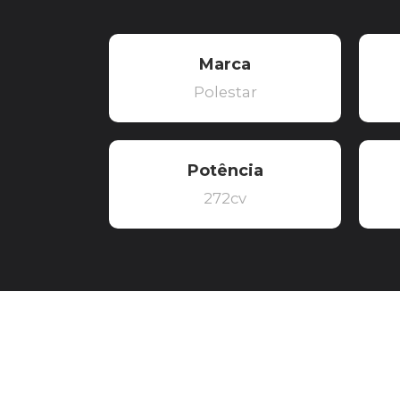
Marca
Polestar
Potência
272cv