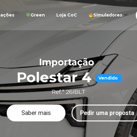
tações
Green
Loja CoC
Simuladores
Importação
Polestar 4
Vendido
Ref.ª 26IBLT
Saber mais
Pedir uma proposta