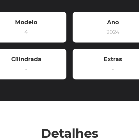
Modelo
Ano
4
2024
Cilindrada
Extras
-
-
Detalhes