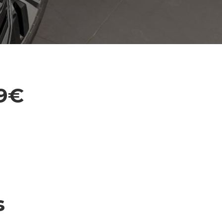
29€
s