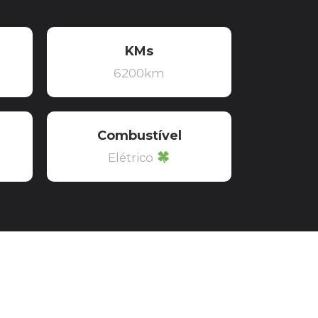
KMs
6200km
Combustível
Elétrico