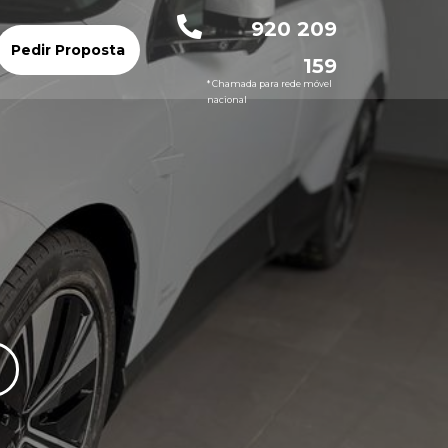
920 209
Pedir Proposta
159
* Chamada para rede móvel
nacional