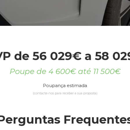
P de 56 029€ a 58 0
Poupe de 4 600€ até 11 500€
Poupança estimada
(contacte-nos para receber a sua proposta)
Perguntas Frequente