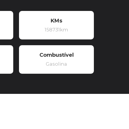
KMs
158731km
Combustível
Gasolina