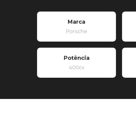
Marca
Porsche
Potência
400cv