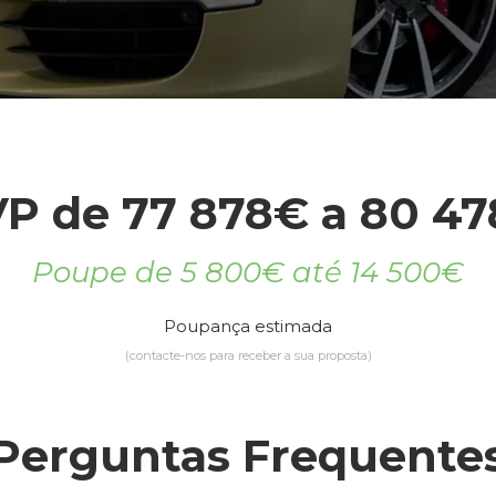
P de 77 878€ a 80 4
Poupe de 5 800€ até 14 500€
Poupança estimada
(contacte-nos para receber a sua proposta)
Perguntas Frequente