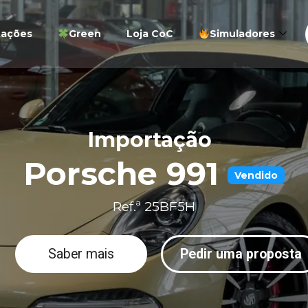
tações
Green
Loja CoC
Simuladores
Importação
Porsche 991
Vendido
Ref.ª 25BF5H
Saber mais
Pedir uma proposta