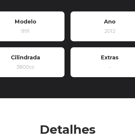
Modelo
Ano
991
2012
Cilindrada
Extras
3800cc
-
Detalhes