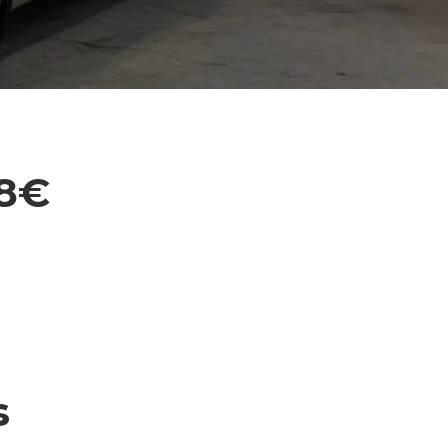
78€
s