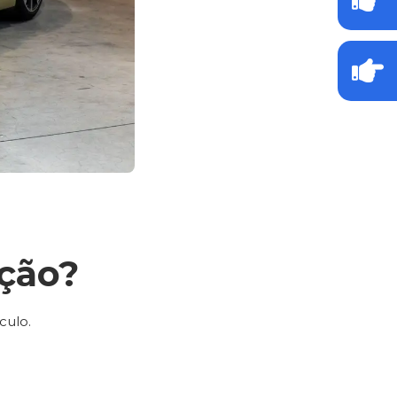
ção?
culo.