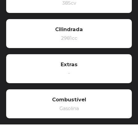
385cv
Cilindrada
2981cc
Extras
-
Combustível
Gasolina