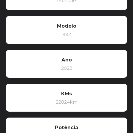
Porsche
Modelo
992
Ano
2022
KMs
22824km
Potência