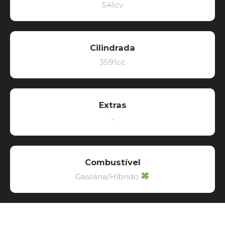
541cv
Cilindrada
3591cc
Extras
-
Combustível
Gasolina/Híbrido