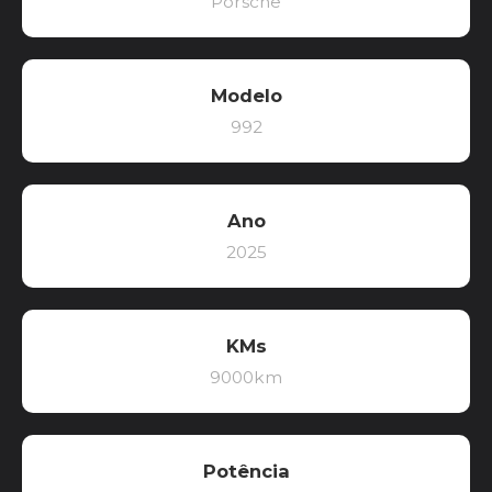
Porsche
Modelo
992
Ano
2025
KMs
9000km
Potência