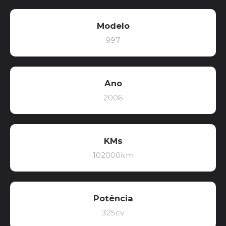
Modelo
997
Ano
2006
KMs
102000km
Potência
325cv