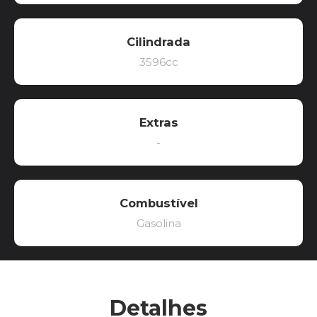
Cilindrada
3596cc
Extras
-
Combustível
Gasolina
Detalhes