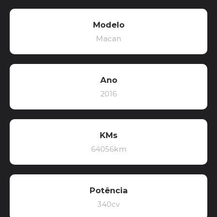
Modelo
Macan
Ano
2016
KMs
64056km
Potência
340cv