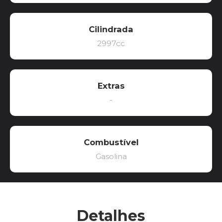
Cilindrada
2997cc
Extras
-
Combustível
Gasolina
Detalhes