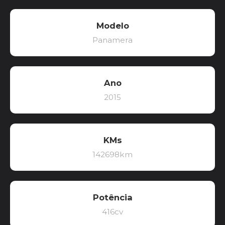
Modelo
Panamera
Ano
2015
KMs
142698km
Potência
416cv