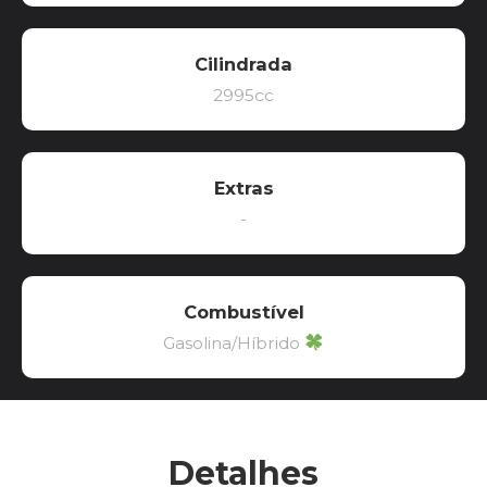
Cilindrada
2995cc
Extras
-
Combustível
Gasolina/Híbrido
Detalhes