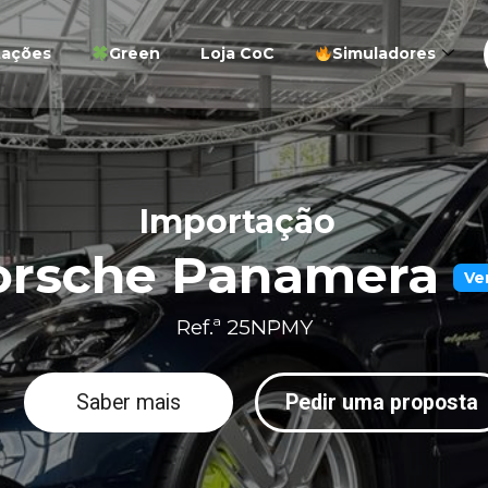
tações
Green
Loja CoC
Simuladores
Importação
orsche Panamera
Ve
Ref.ª 25NPMY
Saber mais
Pedir uma proposta