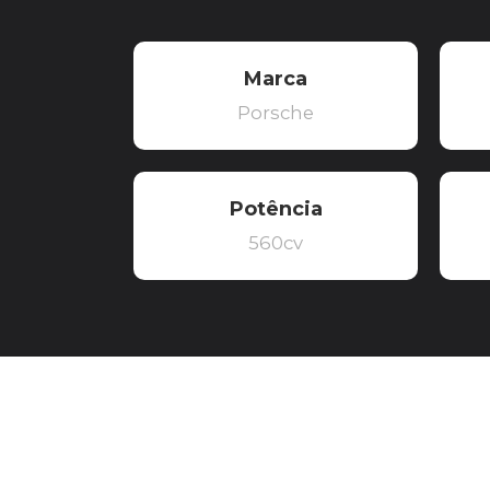
Marca
Porsche
Potência
560cv