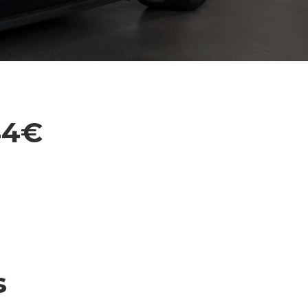
44€
s