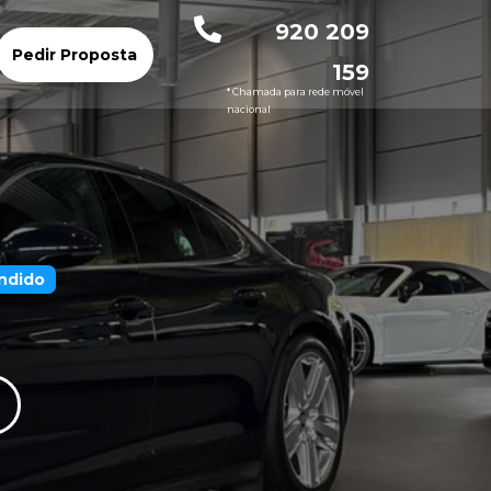
920 209
Pedir Proposta
159
* Chamada para rede móvel
nacional
ndido