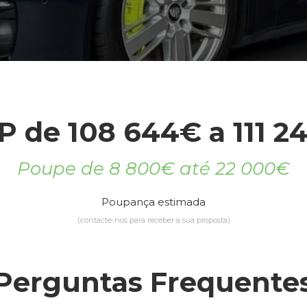
P de 108 644€ a 111 2
Poupe de 8 800€ até 22 000€
Poupança estimada
(contacte-nos para receber a sua proposta)
Perguntas Frequente