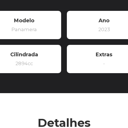
Modelo
Ano
Panamera
2023
Cilindrada
Extras
2894cc
-
Detalhes