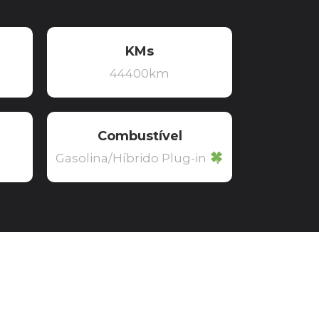
KMs
44400km
Combustível
Gasolina/Híbrido Plug-in