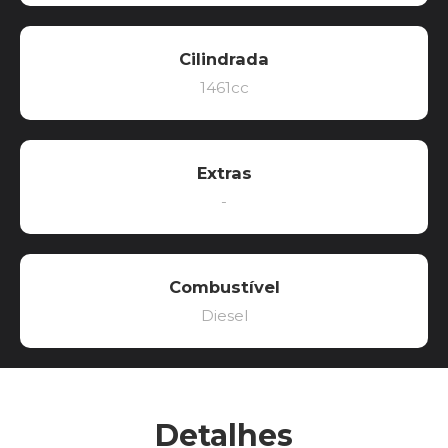
Cilindrada
1461cc
Extras
-
Combustível
Diesel
Detalhes