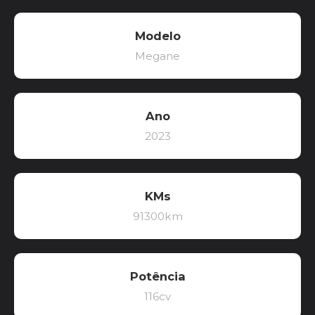
Modelo
Megane
Ano
2023
KMs
91300km
Potência
116cv