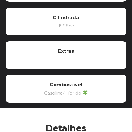
Cilindrada
1598cc
Extras
-
Combustível
Gasolina/Híbrido
Detalhes