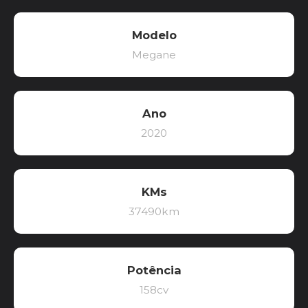
Modelo
Megane
Ano
2020
KMs
37490km
Potência
158cv