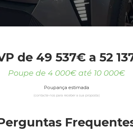
VP de 49 537€ a 52 13
Poupe de 4 000€ até 10 000€
Poupança estimada
(contacte-nos para receber a sua proposta)
Perguntas Frequente