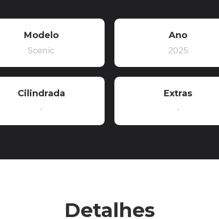
Modelo
Ano
Scenic
2025
Cilindrada
Extras
-
-
Detalhes