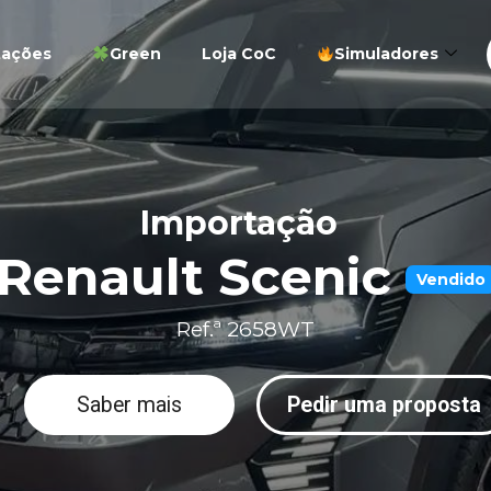
tações
Green
Loja CoC
Simuladores
Importação
Renault Scenic
Vendido
Ref.ª 2658WT
Saber mais
Pedir uma proposta