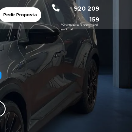
920 209
Pedir Proposta
159
* Chamada para rede móvel
nacional