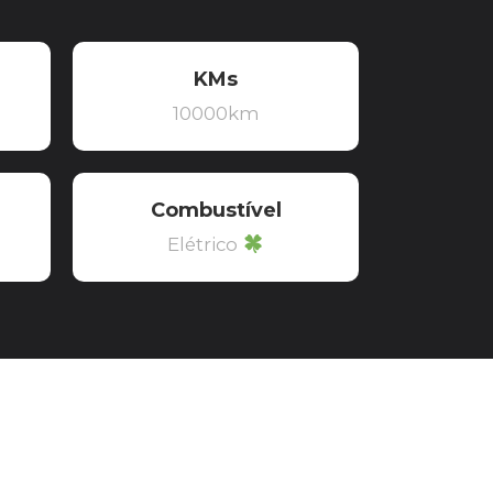
KMs
10000km
Combustível
Elétrico