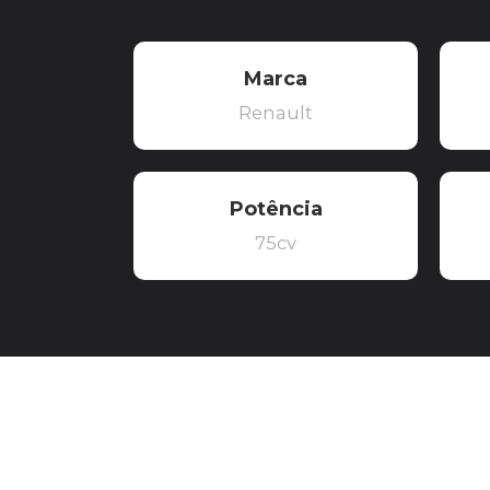
Marca
Renault
Potência
75cv