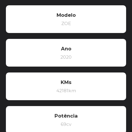
Modelo
ZOE
Ano
2020
KMs
42181km
Potência
69cv