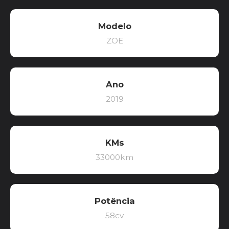
Modelo
ZOE
Ano
2019
KMs
33000km
Potência
58cv