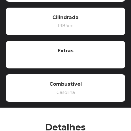
Cilindrada
1984cc
Extras
-
Combustível
Gasolina
Detalhes