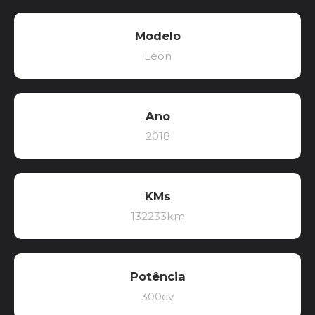
Modelo
Leon
Ano
2018
KMs
132233km
Potência
300cv