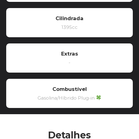
Cilindrada
1395cc
Extras
-
Combustível
Gasolina/Híbrido Plug-in
Detalhes