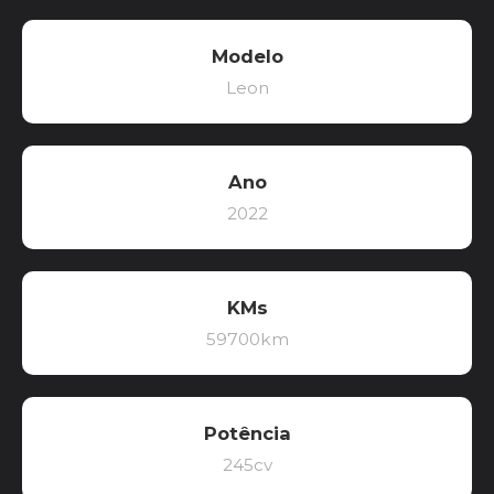
Modelo
Leon
Ano
2022
KMs
59700km
Potência
245cv