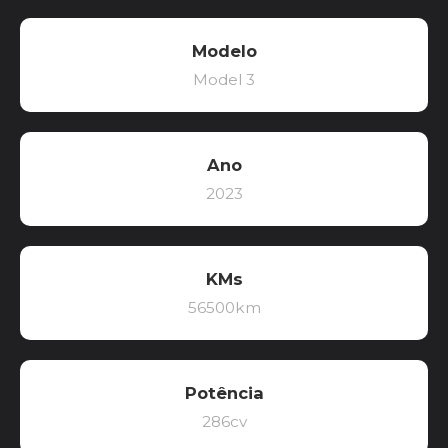
Modelo
Model 3
Ano
2023
KMs
56500km
Potência
286cv