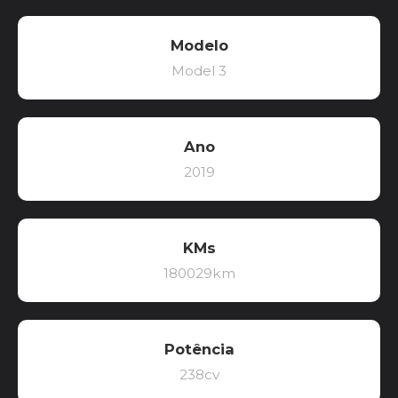
Modelo
Model 3
Ano
2019
KMs
180029km
Potência
238cv