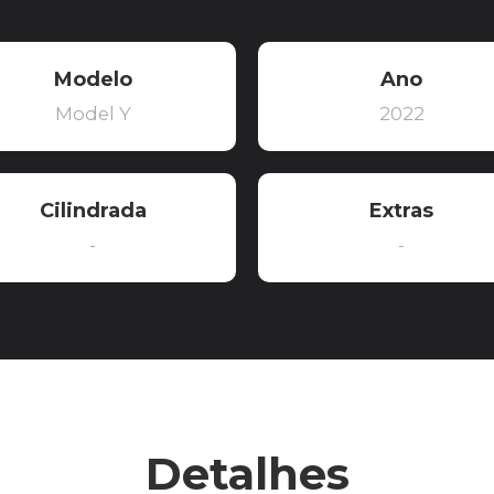
Modelo
Ano
Model Y
2022
Cilindrada
Extras
-
-
Detalhes