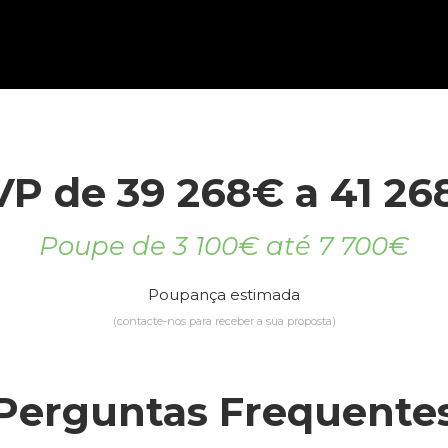
VP de 39 268€ a 41 26
Poupe de 3 100€ até 7 700€
Poupança estimada
(contacte-nos para receber a sua proposta)
Perguntas Frequente