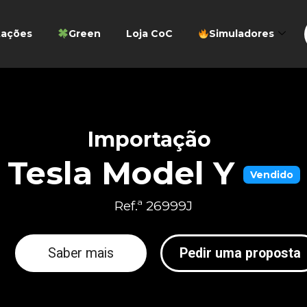
tações
Green
Loja CoC
Simuladores
Importação
Tesla Model Y
Vendido
Ref.ª 26999J
Saber mais
Pedir uma proposta