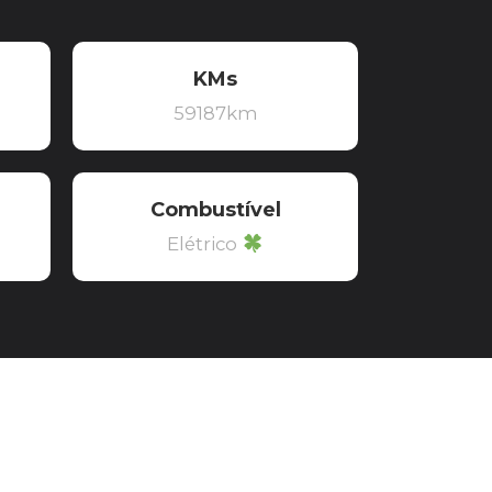
KMs
59187km
Combustível
Elétrico