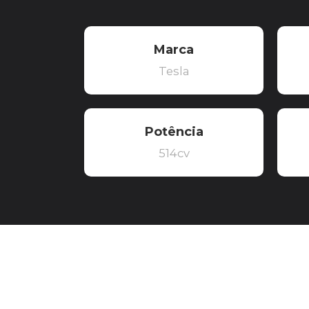
Marca
Tesla
Potência
514cv