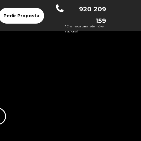
920 209
Pedir Proposta
159
* Chamada para rede móvel
nacional