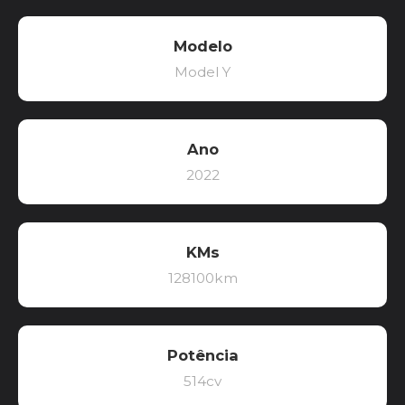
Modelo
Model Y
Ano
2022
KMs
128100km
Potência
514cv