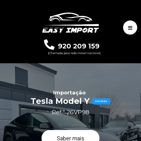
920 209 159
(Chamada para rede móvel nacional)
Importação
Tesla Model Y
Vendido
Ref.ª 26VP98
Saber mais