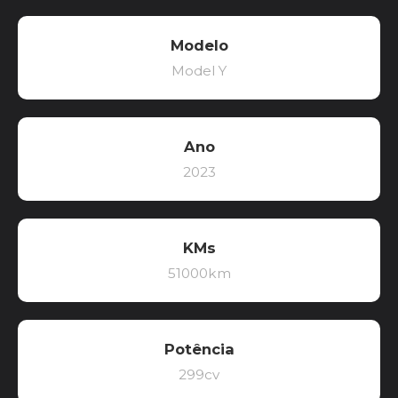
Modelo
Model Y
Ano
2023
KMs
51000km
Potência
299cv