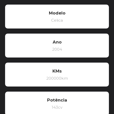
Modelo
Celica
Ano
2004
KMs
200000km
Potência
143cv