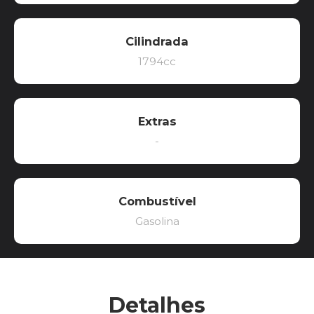
Cilindrada
1794cc
Extras
-
Combustível
Gasolina
Detalhes