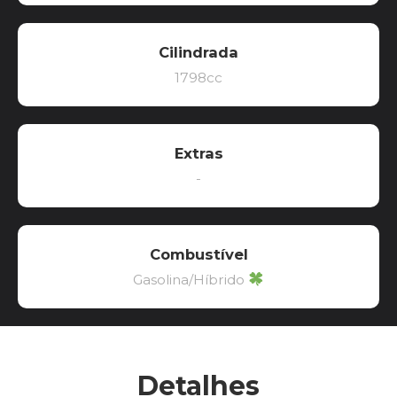
Cilindrada
1798cc
Extras
-
Combustível
Gasolina/Híbrido
Detalhes