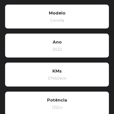
Modelo
Corolla
Ano
2022
KMs
57450km
Potência
122cv