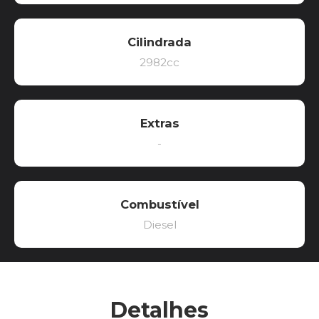
Cilindrada
2982cc
Extras
-
Combustível
Diesel
Detalhes