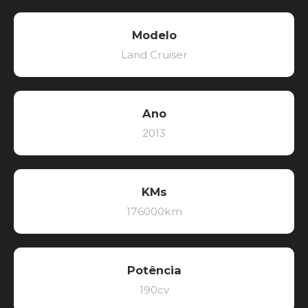
Modelo
Land Cruiser
Ano
2013
KMs
176000km
Potência
190cv