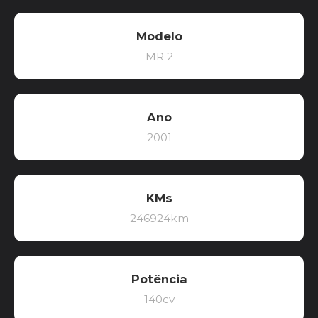
Modelo
MR 2
Ano
2001
KMs
246924km
Potência
140cv