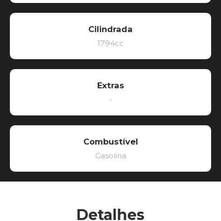
Cilindrada
1794cc
Extras
-
Combustível
Gasolina
Detalhes