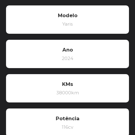
Modelo
Yaris
Ano
2024
KMs
38000km
Potência
116cv