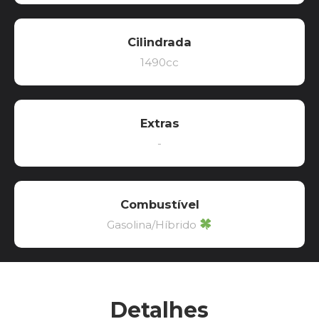
Cilindrada
1490cc
Extras
-
Combustível
Gasolina/Híbrido
Detalhes