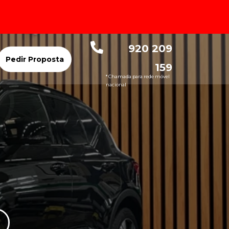
920 209
Pedir Proposta
159
* Chamada para rede móvel
nacional