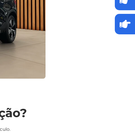
ção?
culo.