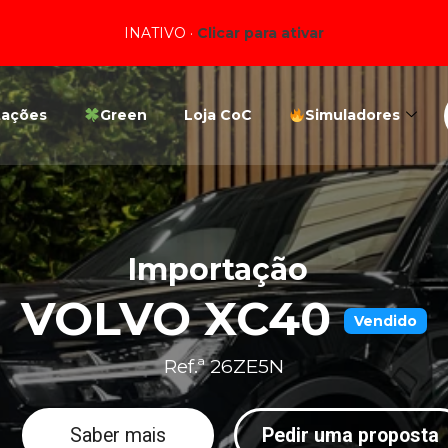
INATIVO ·
Clicar para ativar
tações
Green
Loja CoC
Simuladores
Importação
VOLVO XC40
Vendido
Ref.ª 26ZE5N
Saber mais
Pedir uma proposta