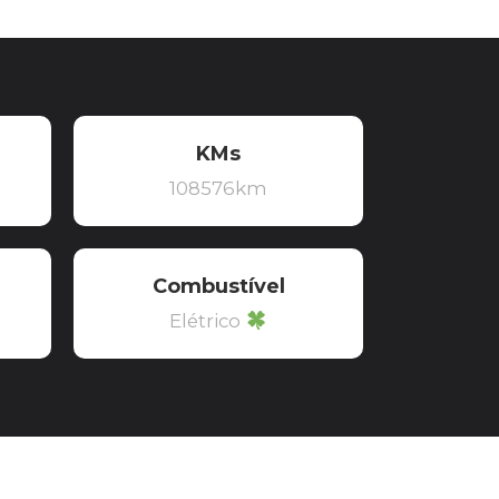
KMs
108576km
Combustível
Elétrico