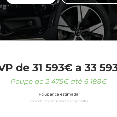
VP de 31 593€ a 33 59
Poupe de 2 475€ até 6 188€
Poupança estimada
(contacte-nos para receber a sua proposta)