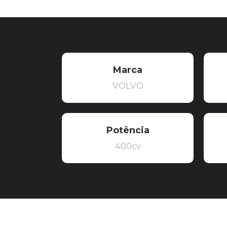
Marca
VOLVO
Potência
400cv