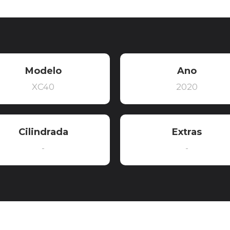
Modelo
Ano
XC40
2020
Cilindrada
Extras
-
-