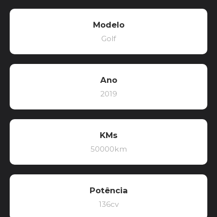
Modelo
Golf
Ano
2019
KMs
50000km
Potência
136cv