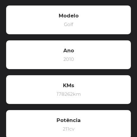
Modelo
Golf
Ano
2010
KMs
178262km
Potência
211cv