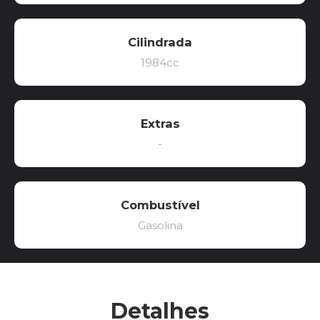
Cilindrada
1984cc
Extras
-
Combustível
Gasolina
Detalhes