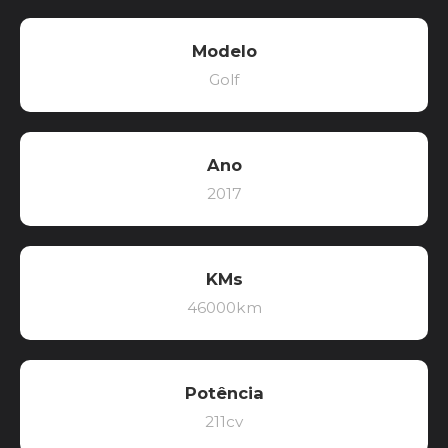
Modelo
Golf
Ano
2017
KMs
46000km
Potência
211cv