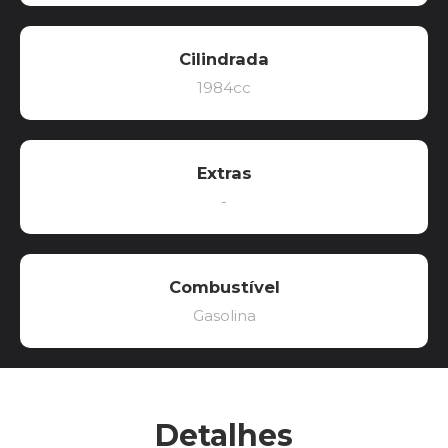
Cilindrada
1984cc
Extras
-
Combustível
Gasolina
Detalhes